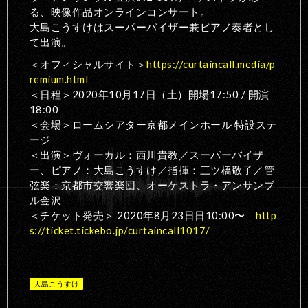
る、映像作品オンラインコンサート。
大島こうすけはスーパーバイザー兼ピアノ奏者とし
て出演。
＜オフィシャルサイト＞
https://curtaincall.media/p
remium.html
＜日程＞2020年10月17日（土）開場17:50 / 開演
18:00
＜会場＞ロームシアター京都メインホール 特設ステ
ージ
＜出演＞ヴォーカル：西川貴教／スーパーバイザ
ー、ピアノ：大島こうすけ／指揮：三ツ橋敬子／管
弦楽：京都市交響楽団、オーケストラ・アンサンブ
ル金沢
＜チケット発売＞ 2020年8月23日日10:00〜
http
s://ticket.tickebo.jp/curtaincall1017/
大島こうすけ