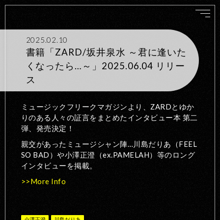
2025.02.10
書籍「ZARD/坂井泉水 ～君に逢いた
くなったら…～」2025.06.04 リリー
ス
ミュージックフリークマガジンより、ZARDとゆか
りのある人々の証言をまとめたインタビュー本 第二
弾、発売決定！
親交があったミュージシャン陣…川島だりあ（FEEL
SO BAD）や小澤正澄（ex.PAMELAH）等のロング
インタビューを掲載。
>>More Info
小澤正澄
川島だりあ