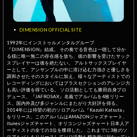
DIMENSION OFFICIAL SITE
1992年にインストゥルメンタルグループ
『DIMENSION』結成。 その奏でる音色は一聴して分か
る様に唯一無二の存在感を放ち、彼の影響を受けたサック
スプレイヤーは後を絶たない。 アルトサックスプレイヤ
ーとして、アンサンブルの中に溶け込む力強さと優しさを
調和させたそのスタイルに加え、様々なアーティストでの
レコーディングにおいてはブラスセクションのアレンジ力
も高い評価を得ている。 ソロ活動としても勝田自身プロ
デュース、『JAFROSAX』名義でアルバムを4枚リリー
ス。国内外及び多ジャンルにまたがり大好評を得る。
2014年には待望の初のソロアルバム『Kazuki Katsuta』
をリリース。このアルバムはAMAZONジャズチャート、
itunesジャズチャート、オリコンジャズチャート日本人ア
ーティストの全ての1位を獲得した。 これまでに3枚のソ
ロアルバムをリリースしてソロ活動も精力的に行なってい