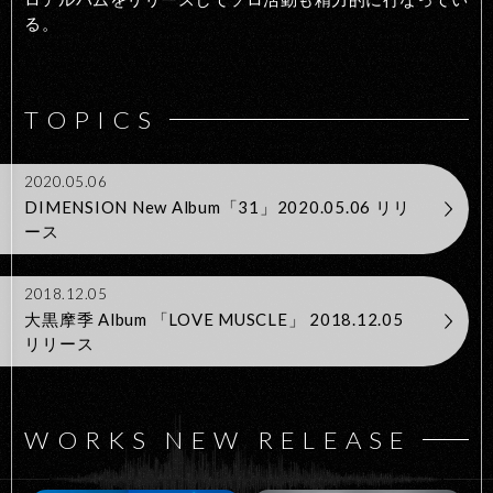
る。
TOPICS
2020.05.06
DIMENSION New Album「31」2020.05.06 リリ
ース
2018.12.05
大黒摩季 Album 「LOVE MUSCLE」 2018.12.05
リリース
WORKS NEW RELEASE