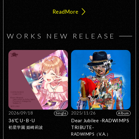
Read
More
WORKS NEW RELEASE
2026/09/18
2025/11/26
Single
Album
36℃ U･B･U
Dear Jubilee -RADWIMPS
TRIBUTE-
初星学園 姫崎莉波
RADWIMPS（V.A.）