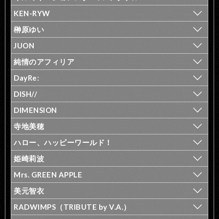
KEN-RYW
榊原ゆい
JUON
純情のアフィリア
DayRe:
DISH//
DIMENSION
寺地美穂
ハロー、ハッピーワールド！
姫崎莉波
Mrs. GREEN APPLE
美元智衣
RADWIMPS（TRIBUTE by V.A.）