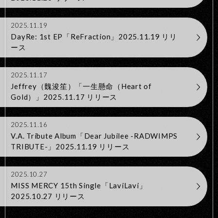
2025.11.19
DayRe: 1st EP「ReFraction」2025.11.19 リリ
ース
2025.11.17
Jeffrey（魏浚笙）「一生懸命（Heart of
Gold）」2025.11.17 リリース
2025.11.16
V.A. Tribute Album「Dear Jubilee -RADWIMPS
TRIBUTE-」2025.11.19 リリース
2025.10.27
MISS MERCY 15th Single「LaviLavi」
2025.10.27 リリース