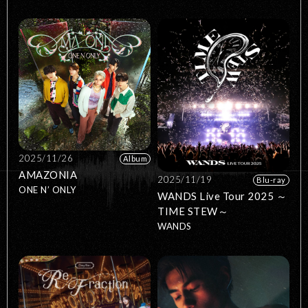
2025/11/26
Album
AMAZONIA
2025/11/19
Blu-ray
ONE N’ ONLY
WANDS Live Tour 2025 ～
TIME STEW～
WANDS