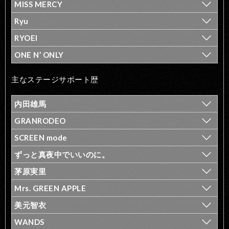
MISS MERCY
Ryu
RYOEI
ONE N’ ONLY
主なステージサポート歴
内田雄馬
GRANRODEO
SCREEN mode
ずっと真夜中でいいのに。
茅原実里
Mrs. GREEN APPLE
美元智衣
WANDS