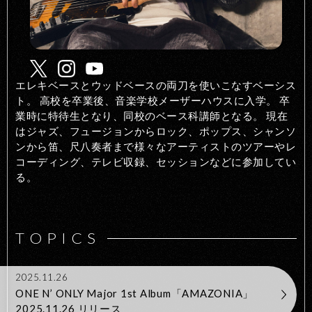
エレキベースとウッドベースの両刀を使いこなすベーシス
ト。 高校を卒業後、音楽学校メーザーハウスに入学。 卒
業時に特待生となり、同校のベース科講師となる。 現在
はジャズ、フュージョンからロック、ポップス、シャンソ
ンから笛、尺八奏者まで様々なアーティストのツアーやレ
コーディング、テレビ収録、セッションなどに参加してい
る。
TOPICS
2025.11.26
ONE N’ ONLY Major 1st Album「AMAZONIA」
2025.11.26 リリース