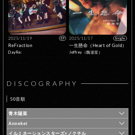
2025/11/19
2025/11/17
EP
Single
ReFraction
一生懸命（Heart of Gold）
DayRe:
Jeffrey（魏浚笙）
DISCOGRAPHY
50音順
青木陽菜
Annekei
イルミネーションスターズ×ノクチル