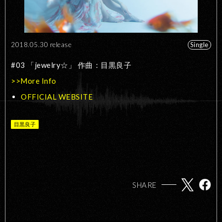
2018.05.30 release
Single
#03 「jewelry☆」 作曲：目黒良子
>>More Info
OFFICIAL WEBSITE
目黒良子
SHARE