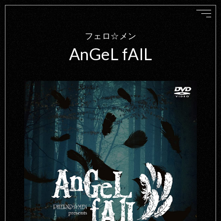
フェロ☆メン
AnGeL fAlL