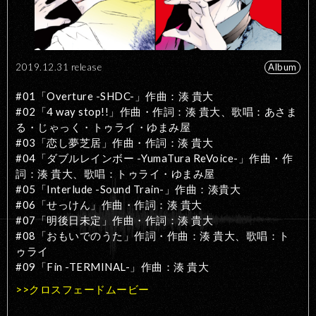
2019.12.31 release
Album
#01「Overture -SHDC-」作曲：湊 貴大
#02「4 way stop!!」作曲・作詞：湊 貴大、歌唱：あさま
る・じゃっく・トゥライ・ゆまみ屋
#03「恋し夢芝居」作曲・作詞：湊 貴大
#04「ダブルレインボー -YumaTura ReVoice-」作曲・作
詞：湊 貴大、歌唱：トゥライ・ゆまみ屋
#05「Interlude -Sound Train-」作曲：湊貴大
#06「せっけん」作曲・作詞：湊 貴大
#07「明後日未定」作曲・作詞：湊 貴大
#08「おもいでのうた」作詞・作曲：湊 貴大、歌唱：ト
ゥライ
#09「Fin -TERMINAL-」作曲：湊 貴大
>>クロスフェードムービー