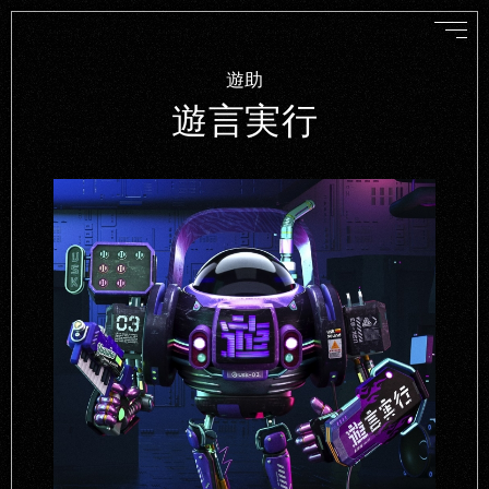
遊助
遊言実行