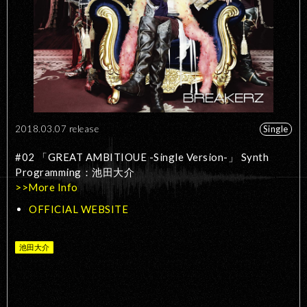
2018.03.07 release
Single
#02 「GREAT AMBITIOUE -Single Version-」 Synth
Programming：池田大介
>>More Info
OFFICIAL WEBSITE
池田大介