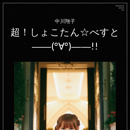
中川翔子
超！しょこたん☆べすと
――(°∀°)――!!