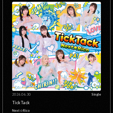
2026.06.30
Single
TickTack
Next☆Rico