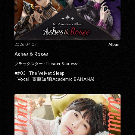
2026.04.07
Album
Ashes＆Roses
ブラックスター -Theater Starless-
#03
The Velvet Sleep
Vocal
齋藤知輝(Academic BANANA)