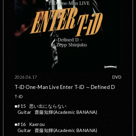
2026.06.17
DVD
T-iD One-Man Live Enter T-iD ～Defined D
T-iD
#15
思い出にならない
Guitar
齋藤知輝(Academic BANANA)
#16
Kaerou
Guitar
齋藤知輝(Academic BANANA)