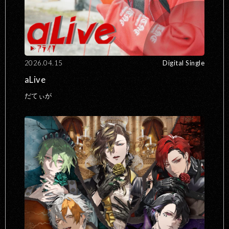
2026.04.15
Digital Single
aLive
だてぃが