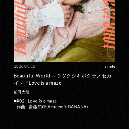
2026.03.15
Single
Beautiful World ～ウツクシキボクラノセカ
イ～／Love is a maze
前田大翔
#02
Love is a maze
作曲
齋藤知輝(Academic BANANA)