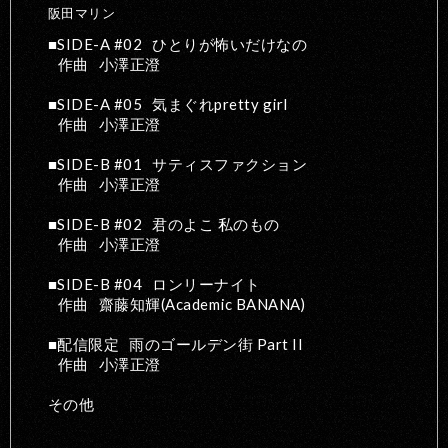
阪田マリン
SIDE-A #02
ひとりが怖いだけなの
作曲
小澤正澄
SIDE-A #05
気まぐれpretty girl
作曲
小澤正澄
SIDE-B #01
サティスファクション
作曲
小澤正澄
SIDE-B #02
君のよこ 私のもの
作曲
小澤正澄
SIDE-B #04
ロンリーナイト
作曲
齋藤知輝(Academic BANANA)
配信限定
雨のゴールデン街 Part II
作曲
小澤正澄
その他