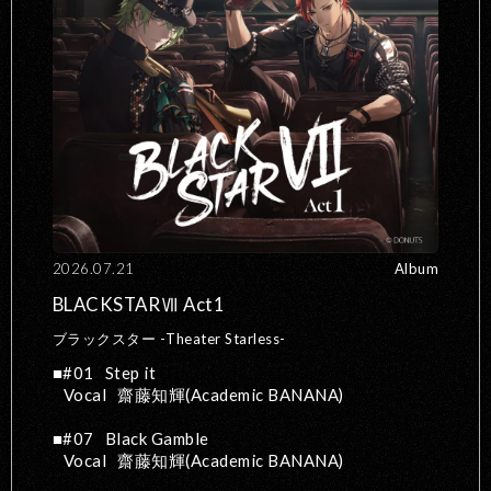
2026.07.21
Album
BLACKSTARⅦ Act1
ブラックスター -Theater Starless-
#01
Step it
Vocal
齋藤知輝(Academic BANANA)
#07
Black Gamble
Vocal
齋藤知輝(Academic BANANA)