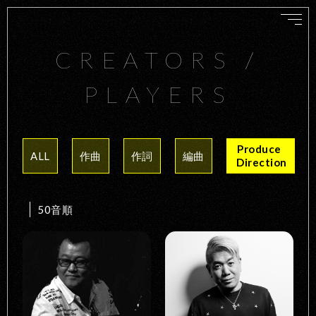
CREATORS /
PLAYERS
Produce 
ALL
作曲
作詞
編曲
 Direction
50音順