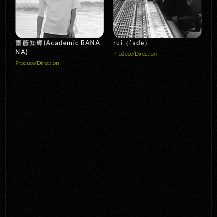
齋藤知輝(Academic BANA
rui（fade）
NA)
Produce/Direction
Produce/Direction