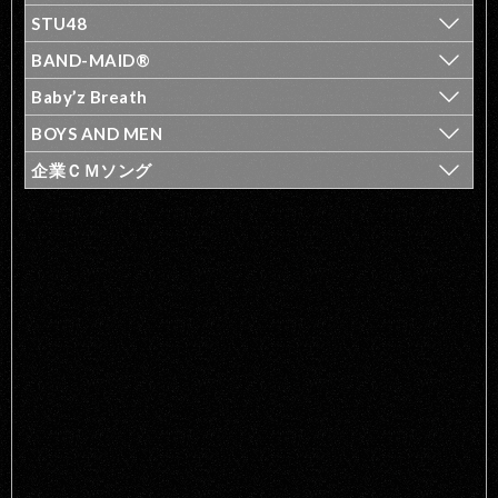
STU48
BAND-MAID®
Baby’z Breath
BOYS AND MEN
企業ＣＭソング