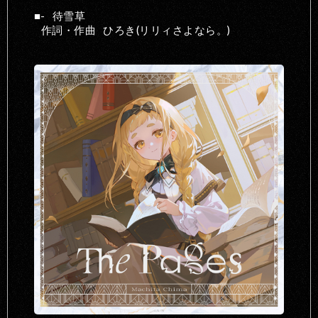
-
待雪草
作詞・作曲
ひろき(リリィさよなら。)