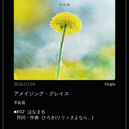
2026.02.04
Single
アメイジング・グレイス
手嶌葵
#02
はなまる
作詞・作曲
ひろき(リリィさよなら。)