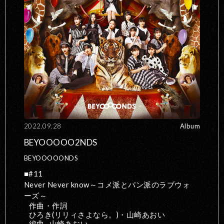
2022.09.28
Album
BEYOOOOO2NDS
BEYOOOOONDS
#11
Never Never know～コメ派とパン派のラブウォ
ーズ～
作曲・作詞
ひろき(リリィさよなら。)・山崎あおい
編曲
山崎あおい