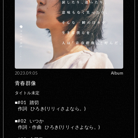
2023.09.05
Album
青春群像
タイトル未定
#01
踏切
作詞
ひろき(リリィさよなら。)
#02
いつか
作詞・作曲
ひろき(リリィさよなら。)