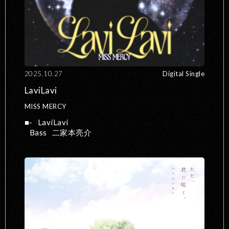
2025.10.27
Digital Single
LaviLavi
MISS MERCY
-
LaviLavi
Bass
二家本亮介