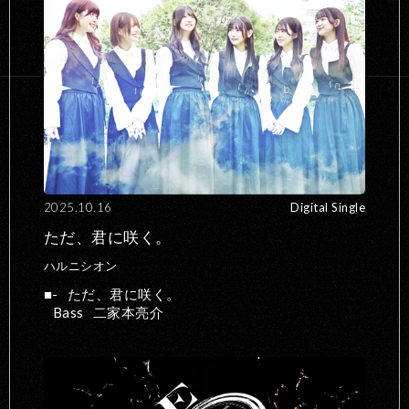
2025.10.16
Digital Single
ただ、君に咲く。
ハルニシオン
-
ただ、君に咲く。
Bass
二家本亮介