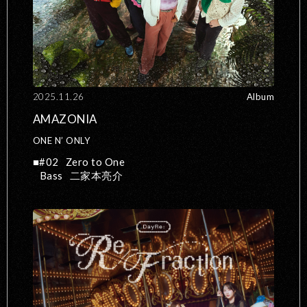
2025.11.26
Album
AMAZONIA
ONE N’ ONLY
#02
Zero to One
Bass
二家本亮介