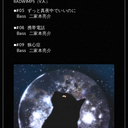
RADWIMPS（V.A.）
#05
ずっと真夜中でいいのに
Bass
二家本亮介
#08
携帯電話
Bass
二家本亮介
#09
狭心症
Bass
二家本亮介