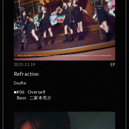
2025.11.19
EP
ReFraction
DayRe:
#06
Overself
Bass
二家本亮介