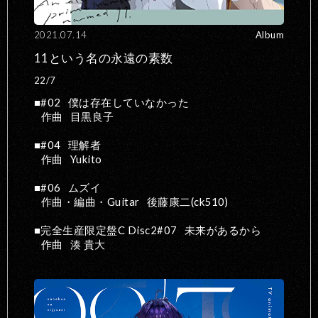
2021.07.14
Album
11という名の永遠の素数
22/7
#02
僕は存在していなかった
作曲
目黒良子
#04
理解者
作曲
Yukito
#06
ムズイ
作曲・編曲・Guitar
後藤康二(ck510)
完全生産限定盤C Disc2#07
未来があるから
作曲
湊 貴大