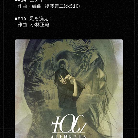
作曲・編曲
後藤康二(ck510)
#16
足を洗え！
作曲
小林正範