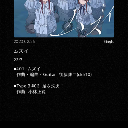
2020.02.26
Single
ムズイ
22/7
#01
ムズイ
作曲・編曲・Guitar
後藤康二(ck510)
Type B #03
足を洗え！
作曲
小林正範