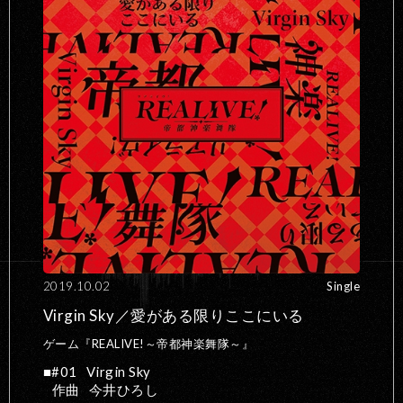
2019.10.02
Single
Virgin Sky／愛がある限りここにいる
ゲーム『REALIVE!～帝都神楽舞隊～』
#01
Virgin Sky
作曲
今井ひろし