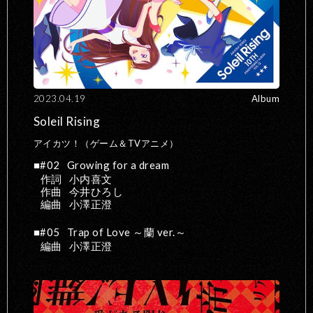
2023.04.19
Album
Soleil Rising
アイカツ！（ゲーム＆TVアニメ）
#02
Growing for a dream
作詞
小内喜文
作曲
今井ひろし
編曲
小澤正澄
#05
Trap of Love ～蘭 ver.～
編曲
小澤正澄