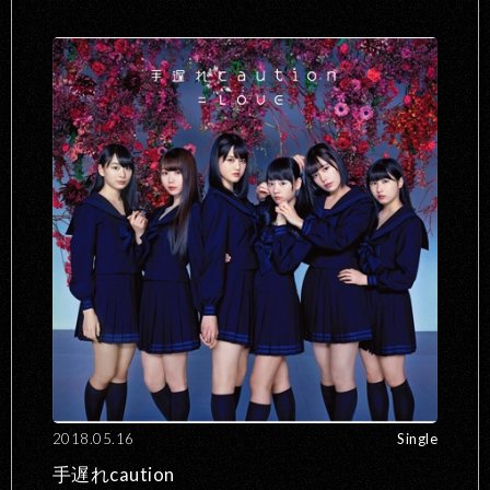
2018.05.16
Single
手遅れcaution