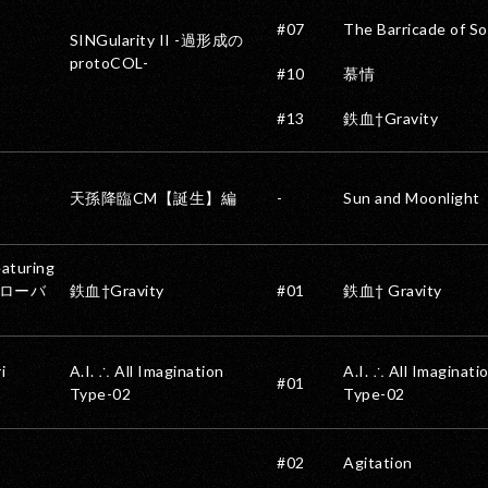
#07
The Barricade of So
SINGularity II -過形成の
protoCOL-
#10
慕情
#13
鉄血†Gravity
天孫降臨CM【誕生】編
-
Sun and Moonlight
turing
ローバ
鉄血†Gravity
#01
鉄血† Gravity
i
A.I. ∴ All Imagination
A.I. ∴ All Imaginati
#01
Type-02
Type-02
#02
Agitation