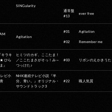
SINGularity
通常盤
ever free
#13
#01
Agitation
AM
Agitation
#02
Remember me
『キラキ
ヒミツのカギ、ここたま！
★ ひら
／ここたまさがそっ！み～
#03
リボンのえかきうた
ま』
つっけた♪
テレビ小
NHK連続テレビ小説『半
青
分、青い。』オリジナル・
#22
職人気質
サウンドトラック3