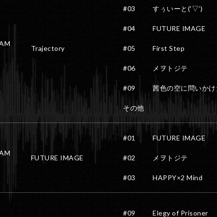
#03
すぅいーと('▽’)
#04
FUTURE IMAGE
AM
Trajectory
#05
First Step
#06
メヲトジテ
#09
茜色の空に問いかけ
その他
#01
FUTURE IMAGE
AM
FUTURE IMAGE
#02
メヲトジテ
#03
HAPPY×2 Mind
#09
Elegy of Prisoner