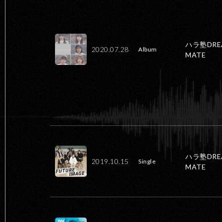
ハラ塾DRE
2020.07.28
Album
MATE
ハラ塾DRE
2019.10.15
Single
MATE