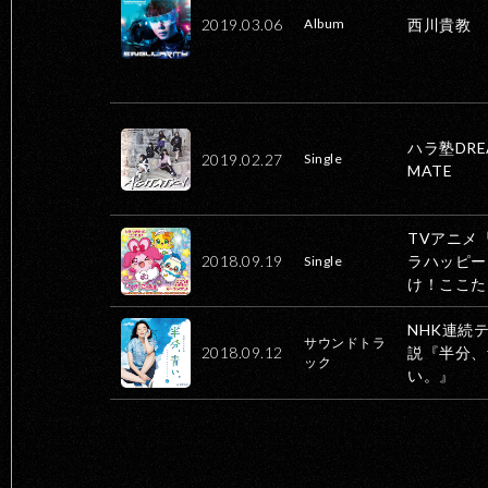
2019.03.06
西川貴教
Album
ハラ塾DRE
2019.02.27
Single
MATE
TVアニメ
2018.09.19
ラハッピー
Single
け！ここた
NHK連続
サウンドトラ
2018.09.12
説『半分、
ック
い。』