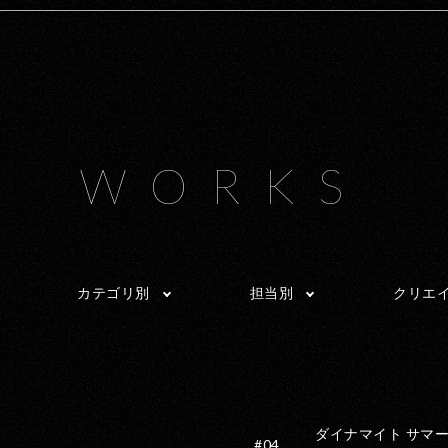
WORKS
カテゴリ別
担当別
クリエ
ダイナマイト サマ
#04