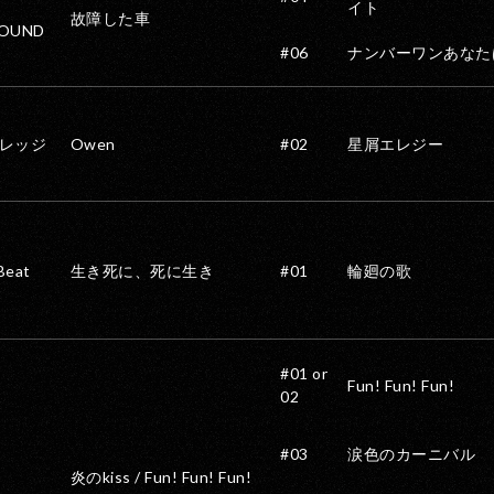
イト
故障した車
OUND
#06
ナンバーワンあなた
レッジ
Owen
#02
星屑エレジー
Beat
生き死に、死に生き
#01
輪廻の歌
#01 or
Fun! Fun! Fun!
02
#03
涙色のカーニバル
炎のkiss / Fun! Fun! Fun!