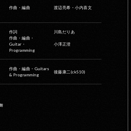
作曲・編曲
渡辺亮希・小内喜文
作詞
川島だりあ
作曲・編曲・
Guitar・
小澤正澄
Programming
作曲・編曲・Guitars
後藤康二(ck510)
& Programming
面舞