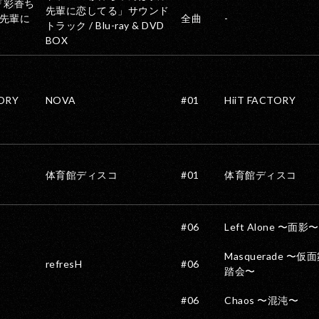
『彩香ち
先輩に恋してる」サウンド
先輩に
全曲
-
トラック / Blu-ray & DVD
BOX
TORY
NOVA
#01
HiiT FACTORY
体育館ディスコ
#01
体育館ディスコ
#06
Left Alone 〜面影〜
Masquerade 〜仮
refresH
#06
踏会〜
#06
Chaos 〜混沌〜