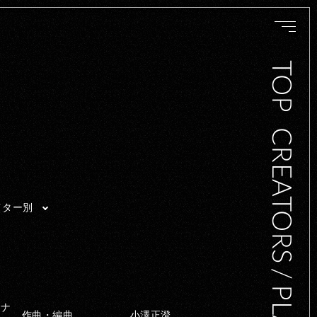
TOP
CREATORS / PLAYERS
イター別
ーナ
作曲・編曲
小澤正澄