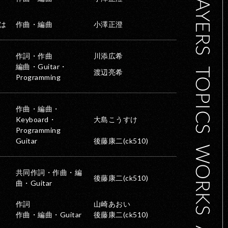
は
作曲・編曲
小澤正澄
作詞・作曲
川添広希
編曲・Guitar・
TOPICS
渡辺亮希
Programming
作曲・編曲・
Keyboard・
大島こうすけ
Programming
Guitar
後藤康二(ck510)
WORKS
共同作詞・作曲・編
後藤康二(ck510)
曲・Guitar
作詞
山崎あおい
作曲・編曲・Guitar
後藤康二(ck510)