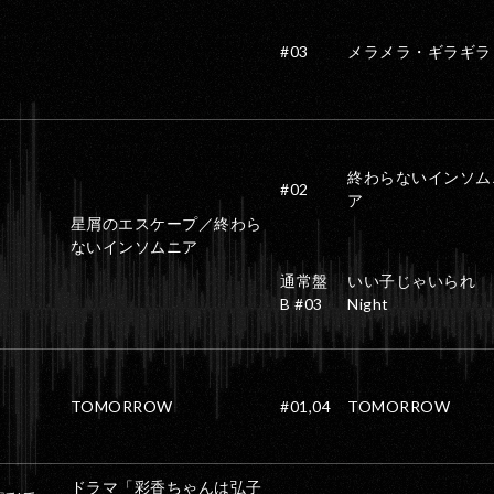
#03
メラメラ・ギラギラ
終わらないインソム
#02
ア
星屑のエスケープ／終わら
ないインソムニア
通常盤
いい子じゃいられ
B #03
Night
TOMORROW
#01,04
TOMORROW
ドラマ「彩香ちゃんは弘子